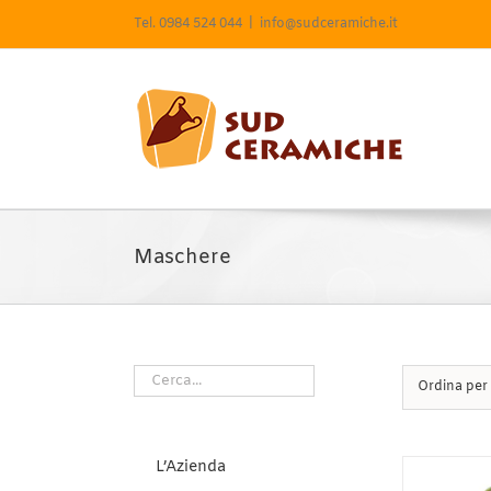
Salta
Tel. 0984 524 044
|
info@sudceramiche.it
al
contenuto
Maschere
Ordina per
L’Azienda