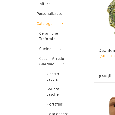
Finiture
Personalizzato
Catalogo
Ceramiche
Traforate
Cucina
Dea Ben
5,50
€
-
10
Casa – Arredo –
Giardino
Centro
Qu
Scegli
tavola
pr
ha
Svuota
pi
tasche
var
Le
Portafiori
op
po
Posa cenere