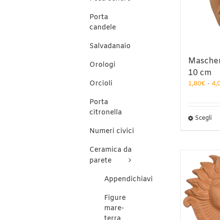
es
sc
Porta
ne
candele
pa
de
Salvadanaio
pr
Masche
Orologi
10 cm
Orcioli
1,80
€
-
4,
Porta
citronella
Qu
Scegli
pr
Numeri civici
ha
pi
Ceramica da
var
parete
Le
op
Appendichiavi
po
es
Figure
sc
mare-
ne
terra