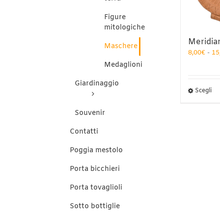
pa
de
Figure
pr
mitologiche
Meridia
Maschere
8,00
€
-
15
Medaglioni
Giardinaggio
Qu
Scegli
pr
ha
Souvenir
pi
var
Contatti
Le
op
Poggia mestolo
po
es
Porta bicchieri
sc
ne
Porta tovaglioli
pa
de
Sotto bottiglie
pr