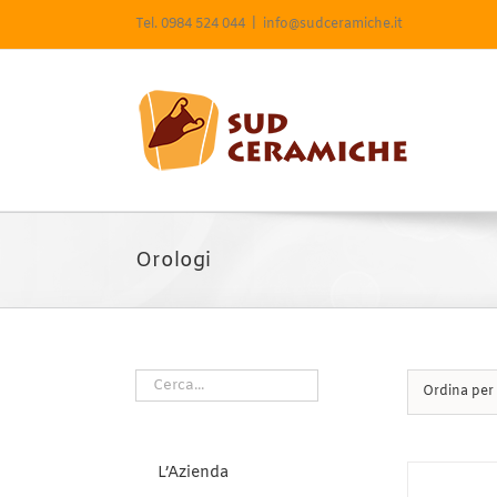
Salta
Tel. 0984 524 044
|
info@sudceramiche.it
al
contenuto
Orologi
Ordina per
L’Azienda