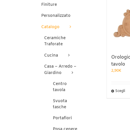
Finiture
Personalizzato
Catalogo
Ceramiche
Traforate
Cucina
Orologi
tavolo
Casa – Arredo –
2,90
€
Giardino
Centro
tavola
Qu
Scegli
pr
Svuota
ha
tasche
pi
var
Portafiori
Le
op
Posa cenere
po