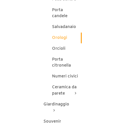
es
Porta
sc
ne
candele
pa
de
Salvadanaio
pr
Orologi
Orcioli
Porta
citronella
Numeri civici
Ceramica da
parete
Giardinaggio
Souvenir