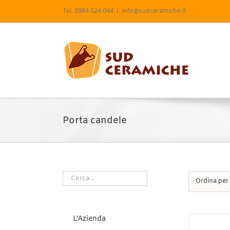
Salta
Tel. 0984 524 044
|
info@sudceramiche.it
al
contenuto
Porta candele
Ordina per
L’Azienda