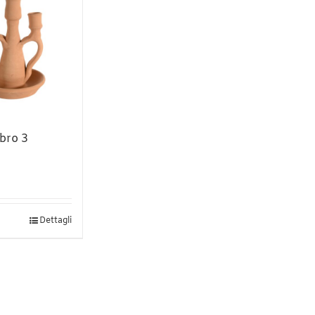
bro 3
esto
Dettagli
odotto
ù
ianti.
zioni
ssono