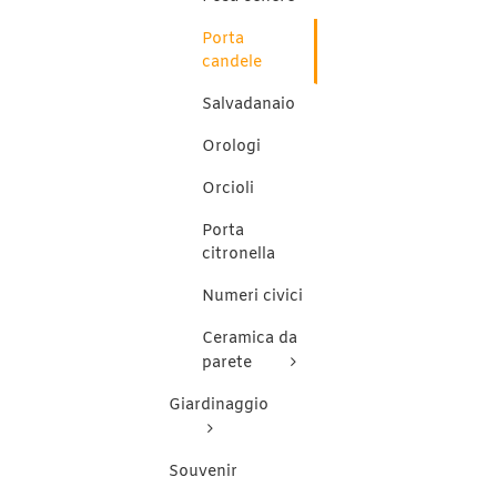
es
Porta
sc
ne
candele
pa
de
Salvadanaio
pr
Orologi
Orcioli
Porta
citronella
Numeri civici
Ceramica da
parete
Giardinaggio
Souvenir