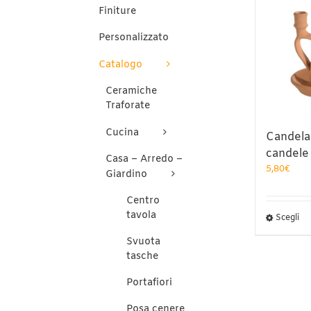
Finiture
Personalizzato
Catalogo
Ceramiche
Traforate
Cucina
Candela
candele
Casa – Arredo –
5,80
€
Giardino
Centro
tavola
Qu
Scegli
pr
Svuota
ha
tasche
pi
var
Portafiori
Le
op
Posa cenere
po