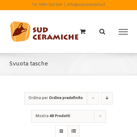
Salta
Tel. 0984 524 044
|
info@sudceramiche.it
al
contenuto
Svuota tasche
Ordina per
Ordine predefinito
Mostra
48 Prodotti