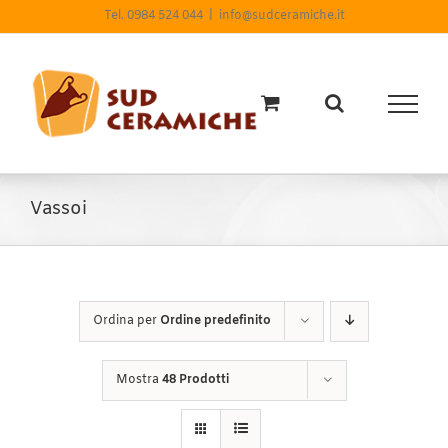
Salta
Tel. 0984 524 044
|
info@sudceramiche.it
al
contenuto
Vassoi
Ordina per
Ordine predefinito
Mostra
48 Prodotti