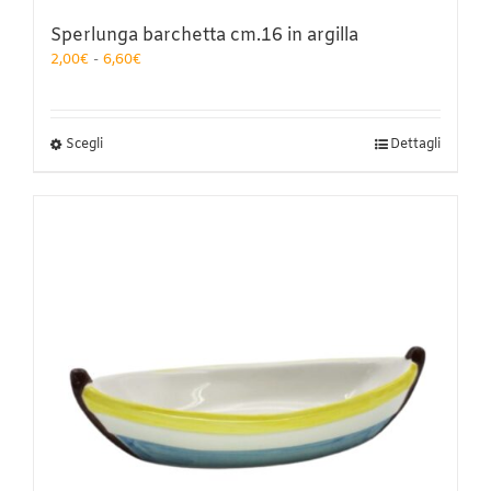
Sperlunga barchetta cm.16 in argilla
Fascia
2,00
€
-
6,60
€
di
prezzo:
da
2,00€
Questo
Scegli
Dettagli
a
prodotto
6,60€
ha
più
varianti.
Le
opzioni
possono
essere
scelte
nella
pagina
del
prodotto