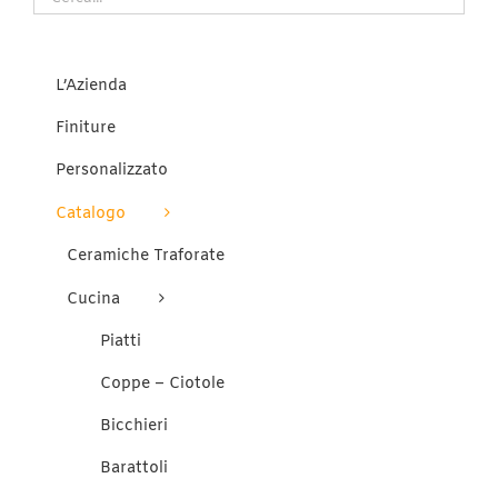
scelte
nella
pagina
del
L’Azienda
prodotto
Finiture
Personalizzato
Catalogo
Ceramiche Traforate
Cucina
Piatti
Coppe – Ciotole
Bicchieri
Barattoli