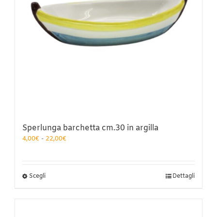
pagina
del
prodotto
Sperlunga barchetta cm.30 in argilla
Fascia
4,00
€
-
22,00
€
di
prezzo:
da
4,00€
Questo
Scegli
Dettagli
a
prodotto
22,00€
ha
più
varianti.