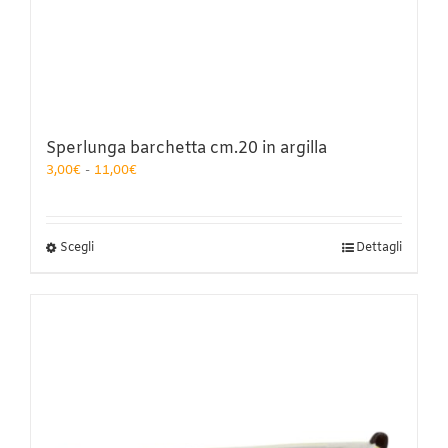
Sperlunga barchetta cm.20 in argilla
Fascia
3,00
€
-
11,00
€
di
prezzo:
da
3,00€
Questo
Scegli
Dettagli
a
prodotto
11,00€
ha
più
varianti.
Le
opzioni
possono
essere
scelte
nella