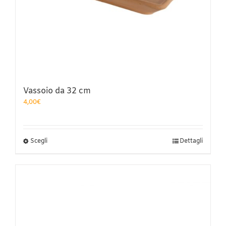
Vassoio da 32 cm
4,00
€
Questo
Scegli
Dettagli
prodotto
ha
più
varianti.
Le
opzioni
possono
essere