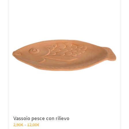
più
varianti.
Le
opzioni
possono
essere
scelte
nella
pagina
del
prodotto
Vassoio pesce con rilievo
Fascia
2,90
€
-
12,00
€