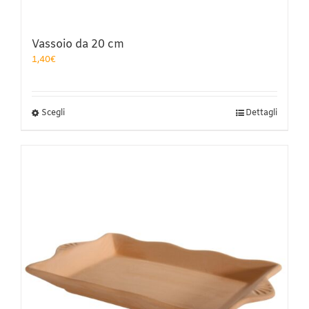
Vassoio da 20 cm
1,40
€
Questo
Scegli
Dettagli
prodotto
ha
più
varianti.
Le
opzioni
possono
essere
scelte
nella
pagina
del
prodotto