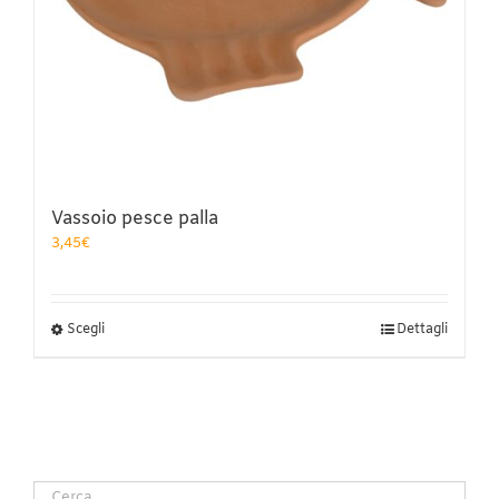
Vassoio pesce palla
3,45
€
Questo
Scegli
Dettagli
prodotto
ha
più
varianti.
Le
opzioni
possono
essere