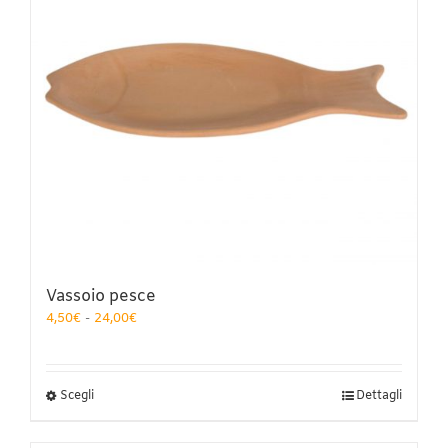
scelte
nella
pagina
del
prodotto
Vassoio pesce
Fascia
4,50
€
-
24,00
€
di
prezzo:
da
4,50€
Questo
Scegli
Dettagli
a
prodotto
24,00€
ha