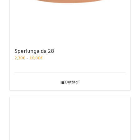
Sperlunga da 28
Fascia
2,30
€
-
10,00
€
di
prezzo:
da
2,30€
Dettagli
a
10,00€