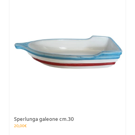
varianti.
Le
opzioni
possono
essere
scelte
nella
pagina
del
prodotto
Sperlunga galeone cm.30
20,00
€