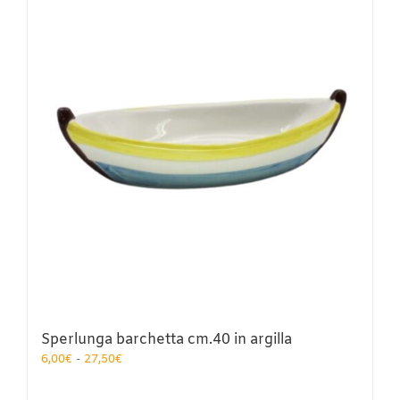
Le
opzioni
possono
essere
scelte
nella
pagina
del
prodotto
Sperlunga barchetta cm.40 in argilla
Fascia
6,00
€
-
27,50
€
di
prezzo: