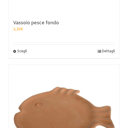
Vassoio pesce fondo
2,30
€
Questo
Scegli
Dettagli
prodotto
ha
più
varianti.
Le
opzioni
possono
essere
scelte
nella
pagina
del
prodotto