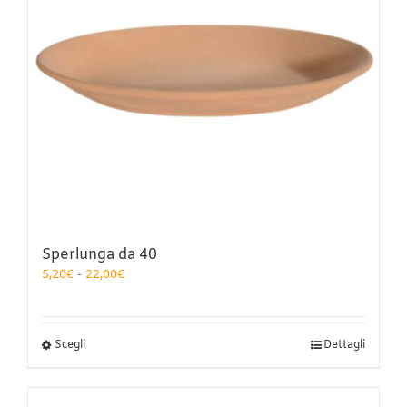
Sperlunga da 40
Fascia
5,20
€
-
22,00
€
di
prezzo:
da
5,20€
Questo
Scegli
Dettagli
a
prodotto
22,00€
ha
più