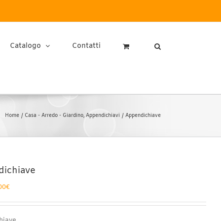
Catalogo
Contatti
Home
Casa - Arredo - Giardino
Appendichiavi
Appendichiave
ichiave
Fascia
00
€
di
prezzo:
da
hiave