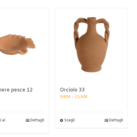
nere pesce 12
Orciolo 33
Fascia
9,80
€
-
23,50
€
di
prezzo:
da
9,80€
Questo
 al
Dettagli
Scegli
Dettagli
a
prodotto
23,50€
ha