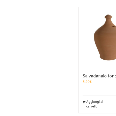
Salvadanaio ton
5,20
€
Aggiungi al
carrello