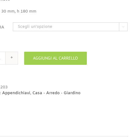
3,00€
a
 30 mm, h 180 mm
9,00€
RA

AGGIUNGI AL CARRELLO
Appendichiave
quantità
203
:
Appendichiavi
,
Casa - Arredo - Giardino