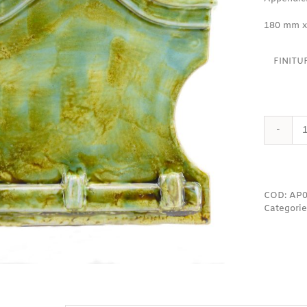
180 mm x
FINITU
COD:
AP0
Categorie