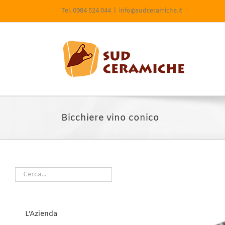
Salta
Tel. 0984 524 044
|
info@sudceramiche.it
al
contenuto
Bicchiere vino conico
L’Azienda