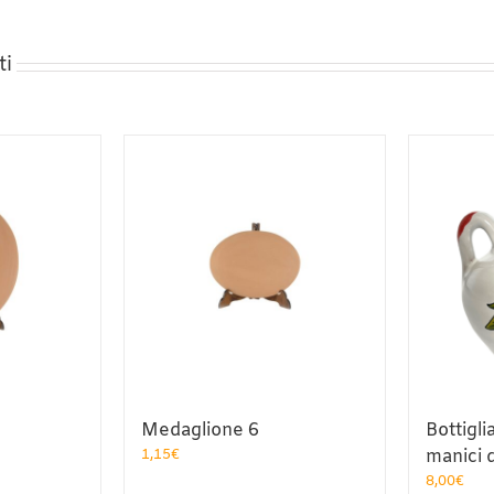
ti
Medaglione 6
Bottigli
1,15
€
manici 
8,00
€