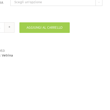
RA

AGGIUNGI AL CARRELLO
Bicchiere
vino
conico
quantità
053
:
Vetrina