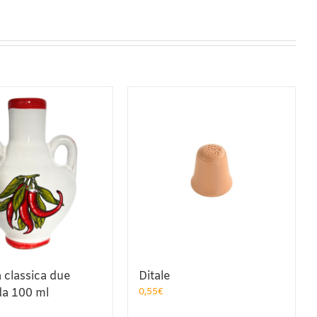
a classica due
Ditale
da 100 ml
0,55
€