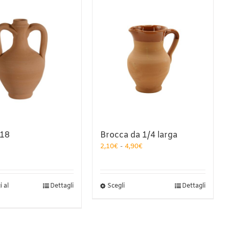
 18
Brocca da 1/4 larga
Fascia
2,10
€
-
4,90
€
di
prezzo:
da
2,10€
Questo
 al
Dettagli
Scegli
Dettagli
a
prodotto
4,90€
ha
più
varianti.