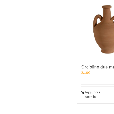
Orciolino due ma
2,10
€
Aggiungi al
carrello