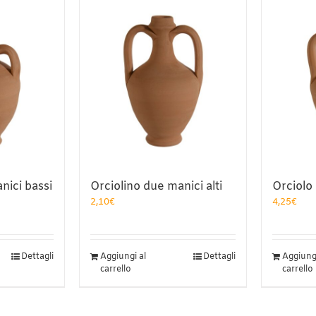
nici bassi
Orciolino due manici alti
Orciolo
2,10
€
4,25
€
Dettagli
Aggiungi al
Dettagli
Aggiungi
carrello
carrello