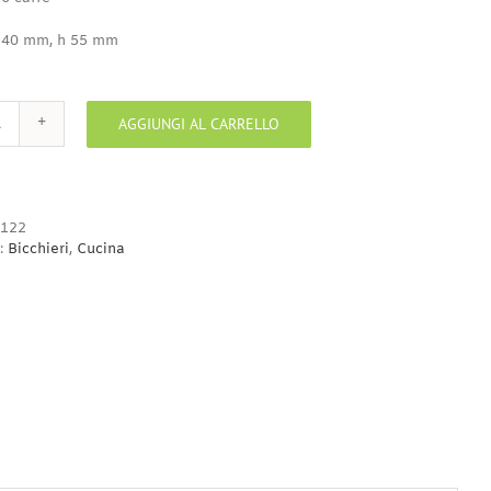
 40 mm, h 55 mm
AGGIUNGI AL CARRELLO
Bicchierino
caffè
quantità
122
:
Bicchieri
,
Cucina