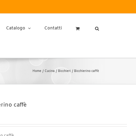
Catalogo
Contatti
Home
Cucina
Bicchieri
Bicchierino caffè
rino caffè
no caffè