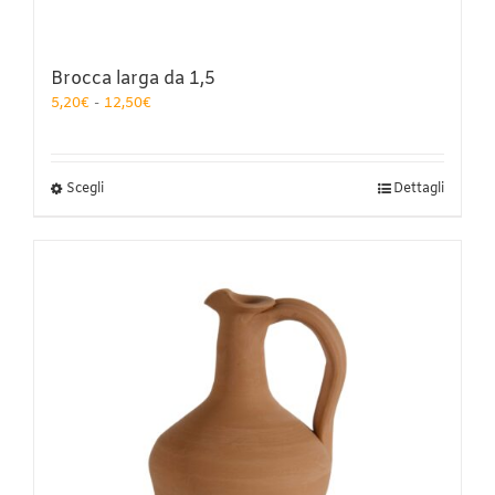
Brocca larga da 1,5
Fascia
5,20
€
-
12,50
€
di
prezzo:
da
5,20€
Questo
Scegli
Dettagli
a
prodotto
12,50€
ha
più
varianti.
Le
opzioni
possono
essere
scelte
nella
pagina
del
prodotto