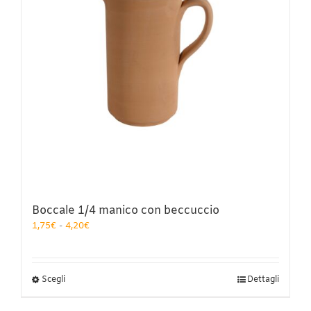
Boccale 1/4 manico con beccuccio
Fascia
1,75
€
-
4,20
€
di
prezzo:
da
1,75€
Questo
Scegli
Dettagli
a
prodotto
4,20€
ha