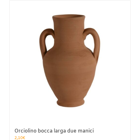
più
varianti.
Le
opzioni
possono
essere
scelte
nella
pagina
del
prodotto
Orciolino bocca larga due manici
2,10
€