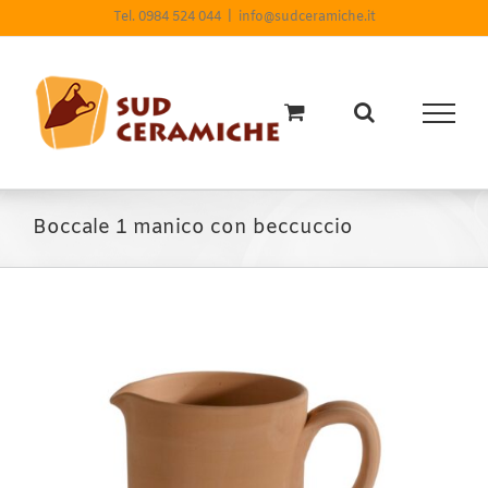
Salta
Tel. 0984 524 044
|
info@sudceramiche.it
al
contenuto
Boccale 1 manico con beccuccio