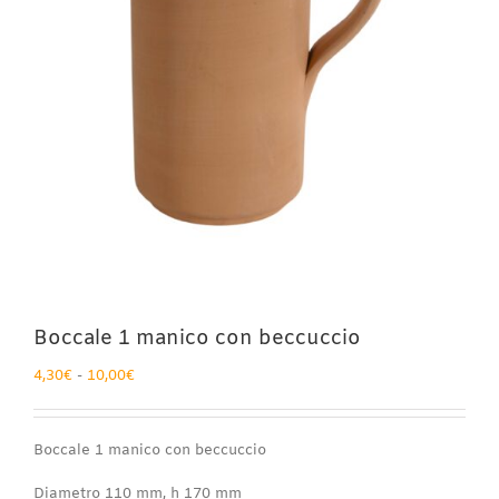
Boccale 1 manico con beccuccio
Fascia
4,30
€
-
10,00
€
di
prezzo:
da
Boccale 1 manico con beccuccio
4,30€
a
Diametro 110 mm, h 170 mm