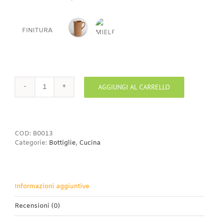
10,00€
FINITURA
BISCOTTO
MIELE
AGGIUNGI AL CARRELLO
Boccale
1
manico
con
beccuccio
COD:
B0013
quantità
Categorie:
Bottiglie
,
Cucina
Informazioni aggiuntive
Recensioni (0)