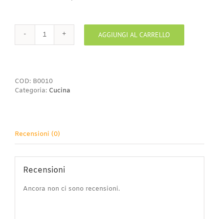
AGGIUNGI AL CARRELLO
Brocca
panciuta
1
quantità
COD:
B0010
Categoria:
Cucina
Recensioni (0)
Recensioni
Ancora non ci sono recensioni.