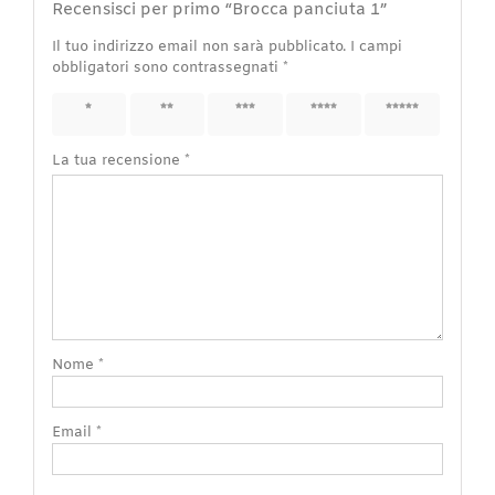
Recensisci per primo “Brocca panciuta 1”
Il tuo indirizzo email non sarà pubblicato.
I campi
obbligatori sono contrassegnati
*
1 stella
2 stelle
3 stelle
4 stelle
5 stelle
su 5
su 5
su 5
su 5
su 5
La tua recensione
*
Nome
*
Email
*