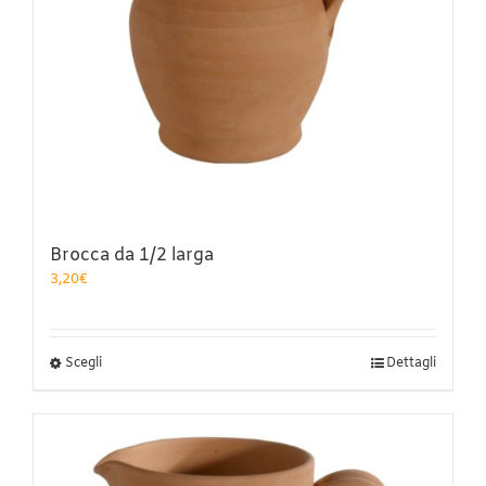
Brocca da 1/2 larga
3,20
€
Questo
Scegli
Dettagli
prodotto
ha
più
varianti.
Le