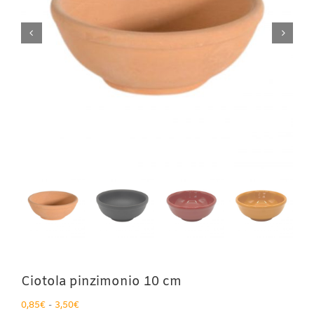
Ciotola pinzimonio 10 cm
Fascia
0,85
€
-
3,50
€