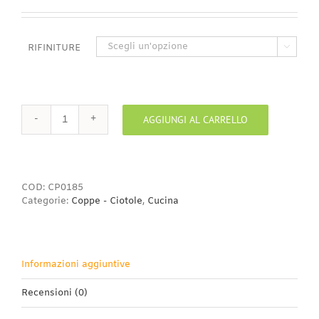
di
prezzo:
da
0,85€
RIFINITURE

a
3,50€
AGGIUNGI AL CARRELLO
Ciotola
pinzimonio
10
cm
quantità
COD:
CP0185
Categorie:
Coppe - Ciotole
,
Cucina
Informazioni aggiuntive
Recensioni (0)