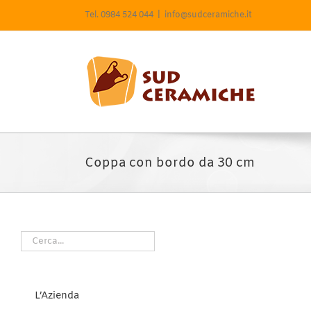
Salta
Tel. 0984 524 044
|
info@sudceramiche.it
al
contenuto
Coppa con bordo da 30 cm
L’Azienda