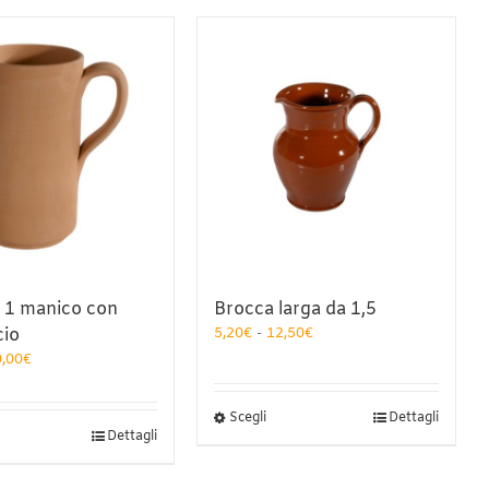
 1 manico con
Brocca larga da 1,5
Fascia
cio
5,20
€
-
12,50
€
di
Fascia
0,00
€
prezzo:
di
da
prezzo:
5,20€
Questo
Scegli
Dettagli
da
uesto
a
Dettagli
prodotto
4,30€
odotto
12,50€
ha
a
a
più
10,00€