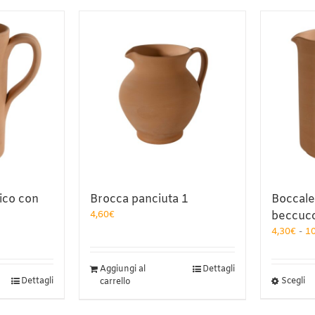
ico con
Brocca panciuta 1
Boccale
4,60
€
beccuc
a
4,30
€
-
1
o:
Aggiungi al
Dettagli
Q
Dettagli
Scegli
carrello
pr
h
€