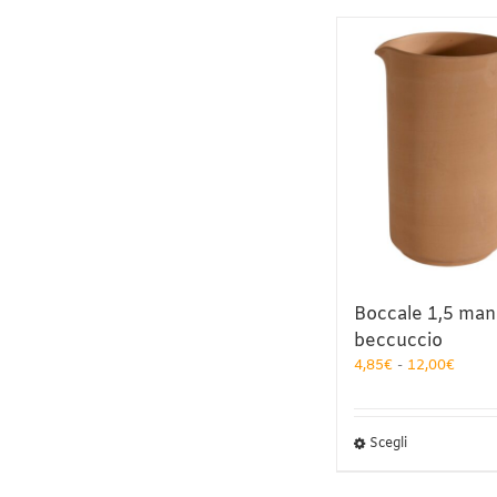
Boccale 1,5 man
beccuccio
Fasci
4,85
€
-
12,00
€
di
prezz
da
Questo
Scegli
4,85€
prodotto
a
ha
12,00