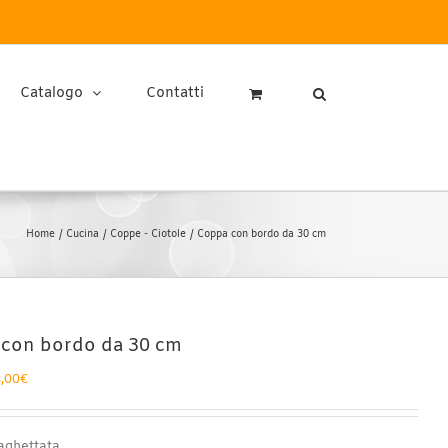
Catalogo
Contatti
Home
Cucina
Coppe - Ciotole
Coppa con bordo da 30 cm
con bordo da 30 cm
Fascia
,00
€
di
prezzo:
da
aghettata