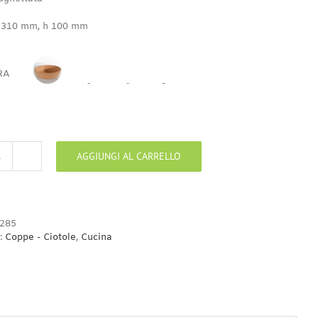
5,80€
a
 310 mm, h 100 mm
18,00€
RA
FILETTO
FILETTO
CIOCCOLATO
BISCOTTO
MARRONE
MARRONE
CON
STELLE
AGGIUNGI AL CARRELLO
Coppa
con
bordo
da
30
285
cm
:
Coppe - Ciotole
,
Cucina
quantità