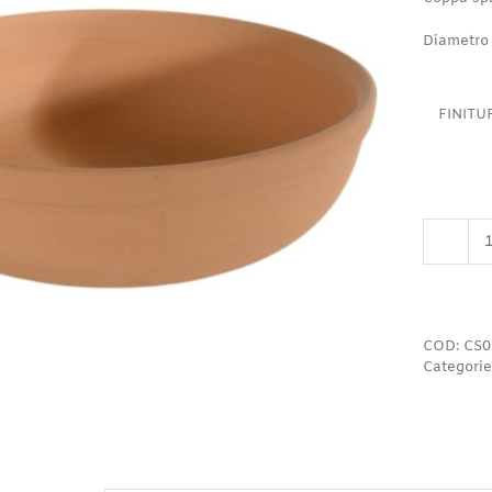
Diametro
FINITU
COD:
CS0
Categorie