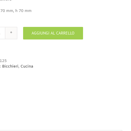
 70 mm, h 70 mm
AGGIUNGI AL CARRELLO
Ferma
bicchiere
quantità
125
:
Bicchieri
,
Cucina