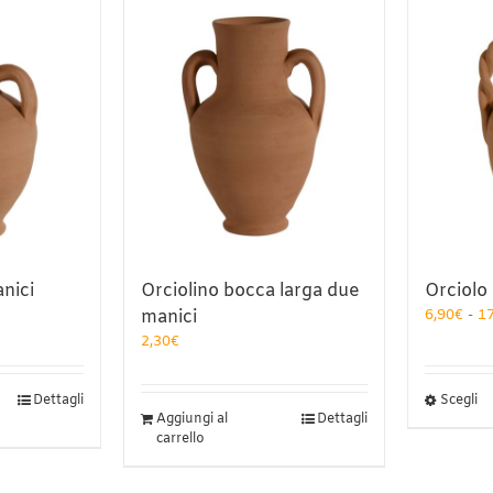
nici
Orciolino bocca larga due
Orciolo
manici
6,90
€
-
1
2,30
€
Q
Dettagli
Scegli
Aggiungi al
Dettagli
pr
carrello
h
pi
va