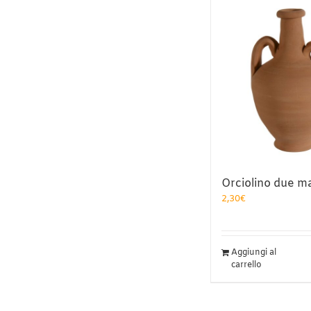
Orciolino due ma
2,30
€
Aggiungi al
carrello