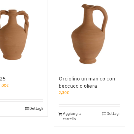
 25
Orciolino un manico con
Fascia
7,00
€
beccuccio oliera
di
2,30
€
prezzo:
da
6,90€
uesto
Dettagli
a
Aggiungi al
Dettagli
odotto
17,00€
carrello
a
ù
rianti.