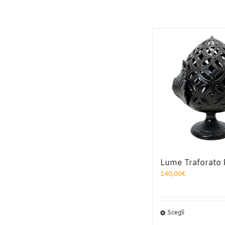
Lume Traforato
140,00
€
Questo
Scegli
prodotto