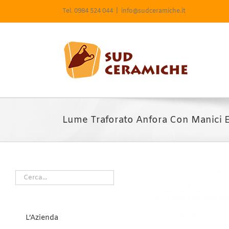
Salta
Tel. 0984 524 044
|
info@sudceramiche.it
al
contenuto
Lume Traforato Anfora Con Manici 
L’Azienda