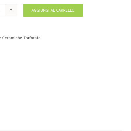
AGGIUNGI AL CARRELLO
Lume
Traforato
Anfora
Con
Manici
:
Ceramiche Traforate
E
Coperchio
quantità