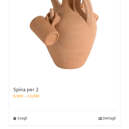
Spina per 2
Fascia
6,90
€
-
15,00
€
di
prezzo:
da
6,90€
Questo
Scegli
Dettagli
a
prodotto
15,00€