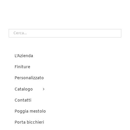
ha
più
varianti.
Le
opzioni
possono
essere
scelte
nella
pagina
del
L’Azienda
prodotto
Finiture
Personalizzato
Catalogo
Contatti
Poggia mestolo
Porta bicchieri