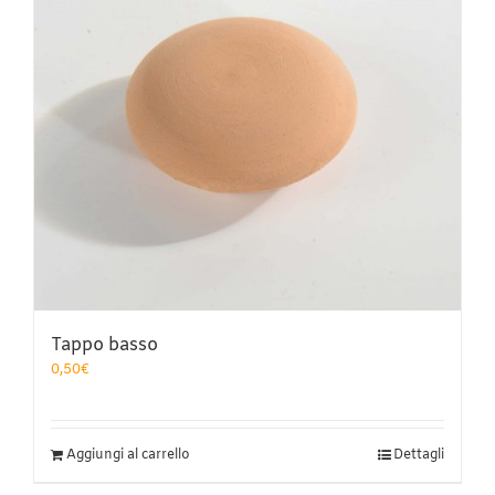
scelte
nella
pagina
del
prodotto
Tappo basso
0,50
€
Aggiungi al carrello
Dettagli