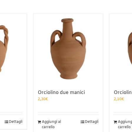
Orciolino due manici
Orcioli
a
2,30
€
2,10
€
o:
Dettagli
Aggiungi al
Dettagli
Aggiungi
carrello
carrello