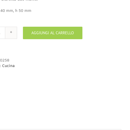
 40 mm, h 50 mm
AGGIUNGI AL CARRELLO
Mini
Mini
Giaretta
due
manici
0258
quantità
:
Cucina