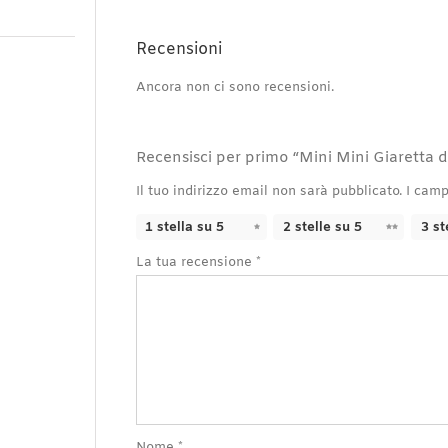
Recensioni
Ancora non ci sono recensioni.
Recensisci per primo “Mini Mini Giaretta 
Il tuo indirizzo email non sarà pubblicato.
I camp
1 stella su 5
2 stelle su 5
3 st
La tua recensione
*
Nome
*