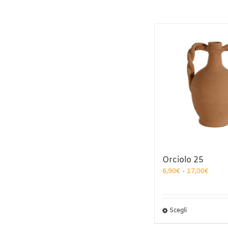
Orciolo 25
Fasci
6,90
€
-
17,00
€
di
prezz
da
6,90€
Questo
Scegli
a
prodotto