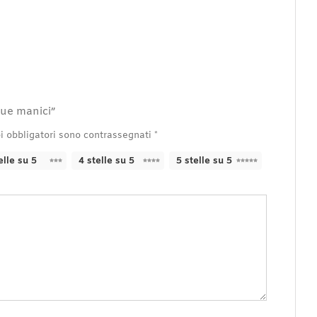
due manici”
i obbligatori sono contrassegnati
*
elle su 5
4 stelle su 5
5 stelle su 5