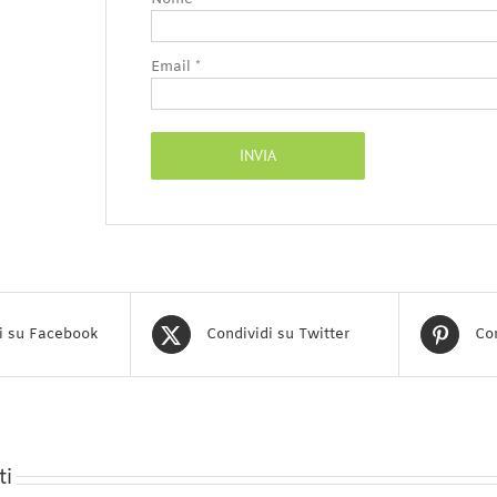
Email
*
i su Facebook
Condividi su Twitter
Con
ti