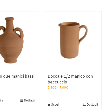
no due manici bassi
Boccale 1/2 manico con
beccuccio
Fascia
2,90
€
-
7,00
€
di
prezzo:
 al
Dettagli
da
Questo
Scegli
Dettagli
2,90€