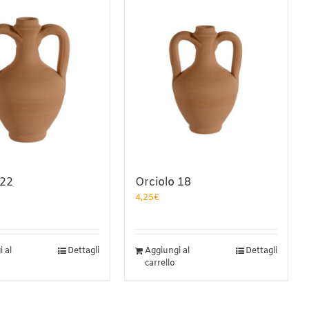
 22
Orciolo 18
4,25
€
 al
Dettagli
Aggiungi al
Dettagli
carrello