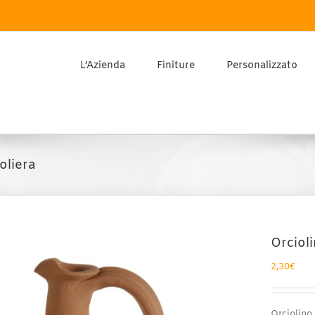
L’Azienda
Finiture
Personalizzato
oliera
Orciol
2,30
€
Orciolino