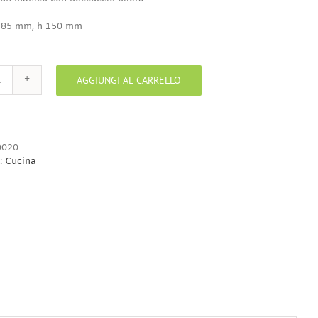
 85 mm, h 150 mm
AGGIUNGI AL CARRELLO
Orciolino
un
manico
con
beccuccio
020
oliera
:
Cucina
quantità