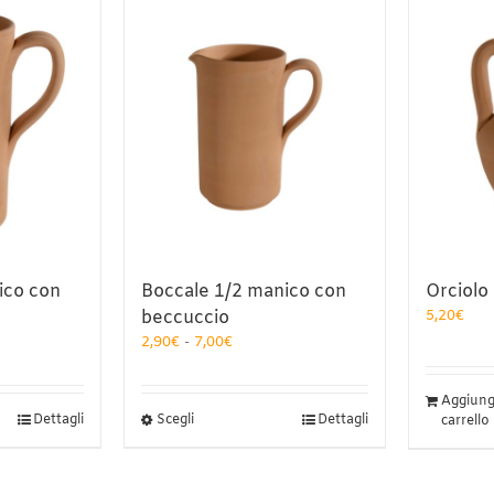
ico con
Boccale 1/2 manico con
Orciolo
beccuccio
5,20
€
a
Fascia
2,90
€
-
7,00
€
di
o:
prezzo:
Aggiungi
da
Questo
Dettagli
Scegli
Dettagli
carrello
2,90€
prodotto
a
ha
€
7,00€
più