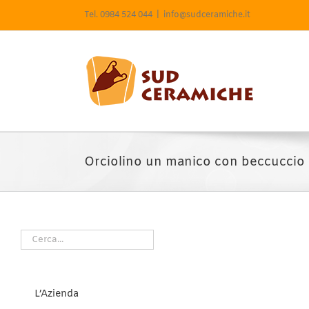
Salta
Tel. 0984 524 044
|
info@sudceramiche.it
al
contenuto
Orciolino un manico con beccuccio 
L’Azienda