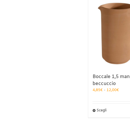
Boccale 1,5 man
beccuccio
Fasci
4,85
€
-
12,00
€
di
prezz
da
Questo
Scegli
4,85€
prodotto
a
ha
12,00
più