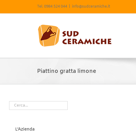
Salta
Tel. 0984 524 044
|
info@sudceramiche.it
al
contenuto
Piattino gratta limone
L’Azienda