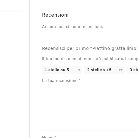
Recensioni
Ancora non ci sono recensioni.
Recensisci per primo “Piattino gratta limo
Il tuo indirizzo email non sarà pubblicato.
I camp
1 stella su 5
2 stelle su 5
3 st
La tua recensione
*
Nome
*