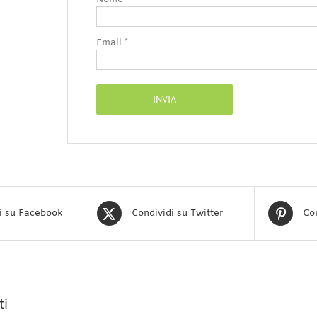
Email
*
i su Facebook
Condividi su Twitter
Con
ti