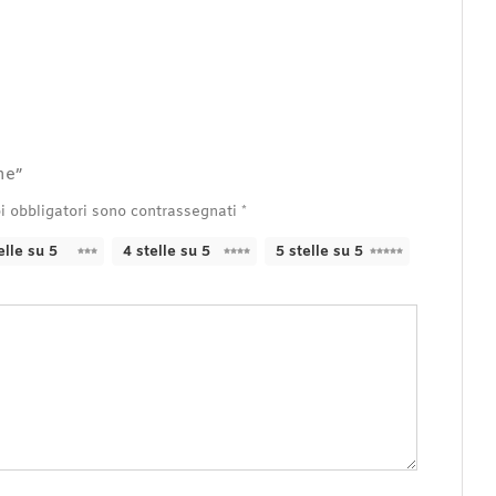
ne”
i obbligatori sono contrassegnati
*
elle su 5
4 stelle su 5
5 stelle su 5