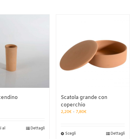
cendino
Scatola grande con
coperchio
Fascia
2,20
€
-
7,80
€
di
prezzo:
 al
Dettagli
da
Questo
Scegli
Dettagli
2,20€