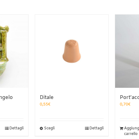
ngelo
Ditale
Port’ac
0,55
€
0,70
€
Questo
Dettagli
Scegli
Dettagli
Aggiungi
prodotto
carrello