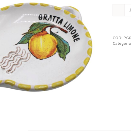
COD:
PG0
Categoria