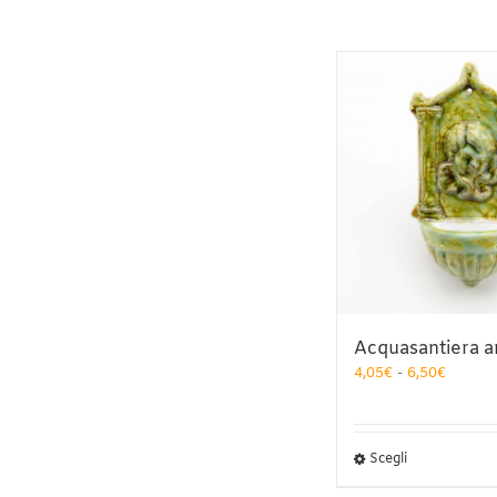
Acquasantiera a
Fascia
4,05
€
-
6,50
€
di
prezzo:
da
4,05€
Questo
Scegli
a
prodotto