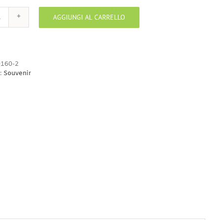
AGGIUNGI AL CARRELLO
Piattino
gratta
limone
quantità
160-2
:
Souvenir