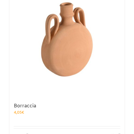
Borraccia
4,05
€