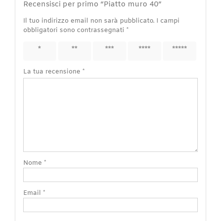
Recensisci per primo “Piatto muro 40”
Il tuo indirizzo email non sarà pubblicato.
I campi
obbligatori sono contrassegnati
*
1 stella
2 stelle
3 stelle
4 stelle
5 stelle
su 5
su 5
su 5
su 5
su 5
La tua recensione
*
Nome
*
Email
*