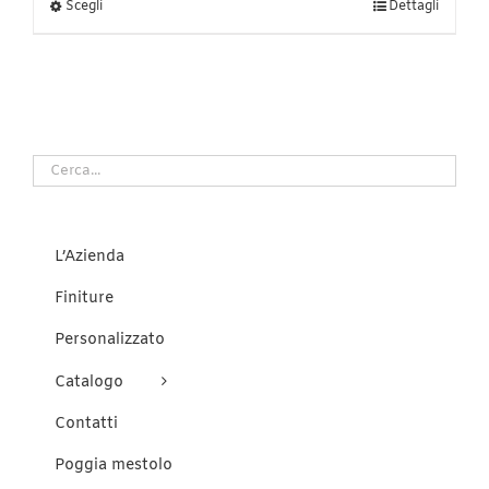
Questo
Scegli
Dettagli
prodotto
ha
più
varianti.
Le
opzioni
possono
essere
scelte
nella
pagina
del
L’Azienda
prodotto
Finiture
Personalizzato
Catalogo
Contatti
Poggia mestolo