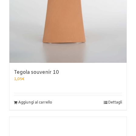
del
prodotto
Tegola souvenir 10
1,05
€
Aggiungi al carrello
Dettagli