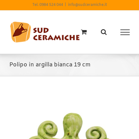
Salta
Tel. 0984 524 044
|
info@sudceramiche.it
al
contenuto
Polipo in argilla bianca 19 cm