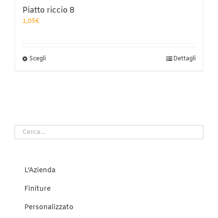
Piatto riccio 8
1,05
€
Questo
Scegli
Dettagli
prodotto
ha
più
varianti.
Le
opzioni
possono
essere
scelte
nella
pagina
del
L’Azienda
prodotto
Finiture
Personalizzato