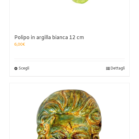
Polipo in argilla bianca 12 cm
6,00
€
Questo
Scegli
Dettagli
prodotto
ha
più
varianti.
Le
opzioni
possono
essere
scelte
nella
pagina