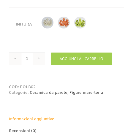
FINITURA
BISCOTTO
ARANCIO
PISTACCHIO
AGGIUNGI AL CARRELLO
Polipo
in
argilla
bianca
19
COD:
POLB02
cm
Categorie:
Ceramica da parete
,
Figure mare-terra
quantità
Informazioni aggiuntive
Recensioni (0)