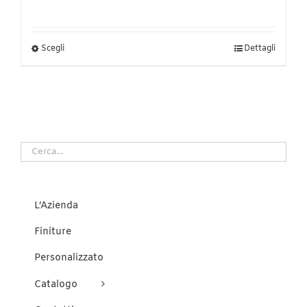
Questo
Scegli
Dettagli
prodotto
ha
più
varianti.
Le
opzioni
possono
essere
scelte
nella
pagina
del
L’Azienda
prodotto
Finiture
Personalizzato
Catalogo