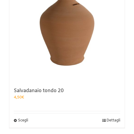
Salvadanaio tondo 20
4,50
€
Questo
Scegli
Dettagli
prodotto
ha