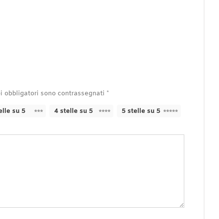
i obbligatori sono contrassegnati
*
elle su 5
4 stelle su 5
5 stelle su 5