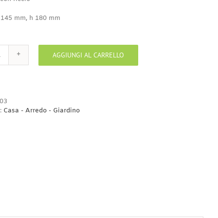
 145 mm, h 180 mm
AGGIUNGI AL CARRELLO
Portafiori
1
quantità
03
:
Casa - Arredo - Giardino