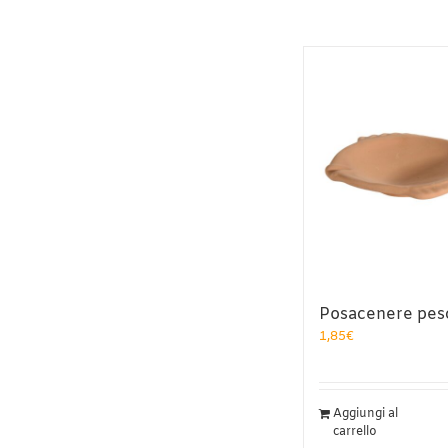
Posacenere pes
1,85
€
Aggiungi al
carrello