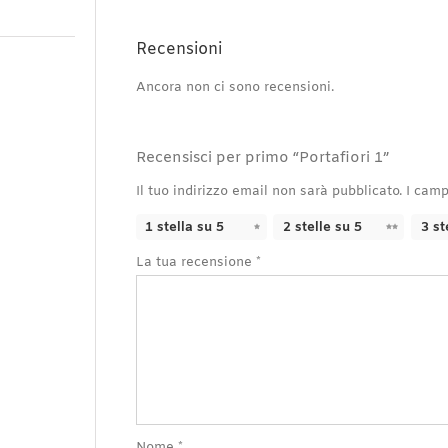
Recensioni
Ancora non ci sono recensioni.
Recensisci per primo “Portafiori 1”
Il tuo indirizzo email non sarà pubblicato.
I camp
1 stella su 5
2 stelle su 5
3 st
La tua recensione
*
Nome
*