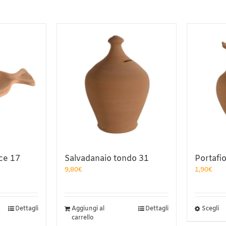
ce 17
Salvadanaio tondo 31
Portafio
9,80
€
1,90
€
Q
Dettagli
Aggiungi al
Dettagli
Scegli
carrello
pr