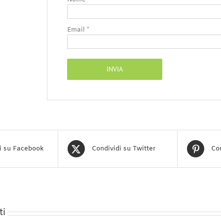
Email
*
i su Facebook
Condividi su Twitter
Con
ti