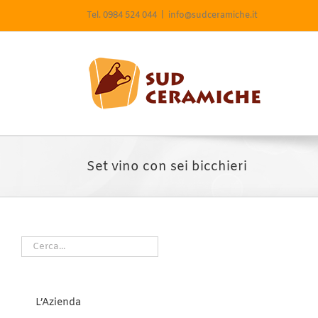
Salta
Tel. 0984 524 044
|
info@sudceramiche.it
al
contenuto
Set vino con sei bicchieri
L’Azienda