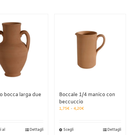
no bocca larga due
Boccale 1/4 manico con
beccuccio
Fascia
1,75
€
-
4,20
€
di
prezzo:
da
Questo
 al
Dettagli
Scegli
Dettagli
1,75€