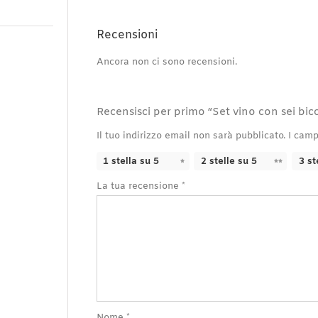
Recensioni
Ancora non ci sono recensioni.
Recensisci per primo “Set vino con sei bicc
Il tuo indirizzo email non sarà pubblicato.
I camp
1 stella su 5
2 stelle su 5
3 st
La tua recensione
*
Nome
*