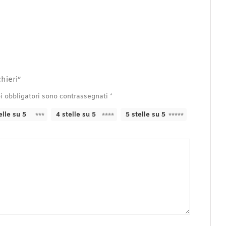
hieri”
i obbligatori sono contrassegnati
*
elle su 5
4 stelle su 5
5 stelle su 5