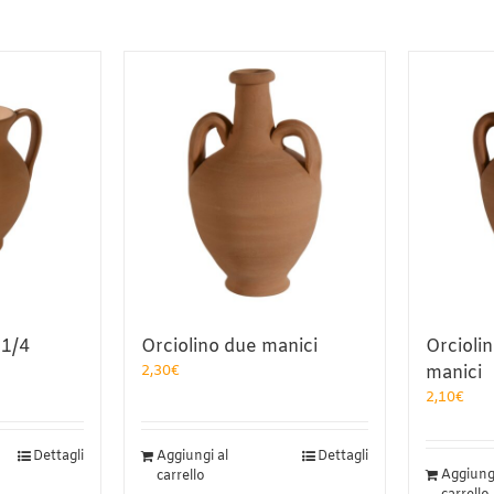
 1/4
Orciolino due manici
Orcioli
2,30
€
manici
2,10
€
Dettagli
Aggiungi al
Dettagli
Aggiungi
carrello