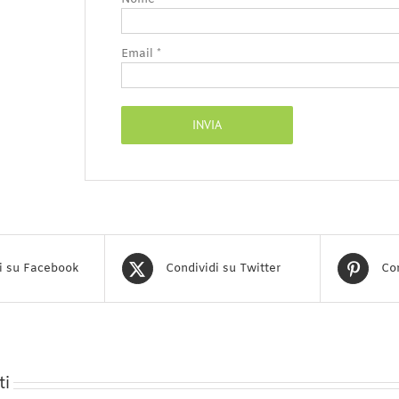
Email
*
i su Facebook
Condividi su Twitter
Con
ti