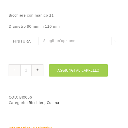
di
prezzo:
da
Bicchiere con manico 11
1,75€
a
Diametro 90 mm, h 110 mm
3,50€
FINITURA

AGGIUNGI AL CARRELLO
Bicchiere
con
manico
11
quantità
COD:
BI0056
Categorie:
Bicchieri
,
Cucina