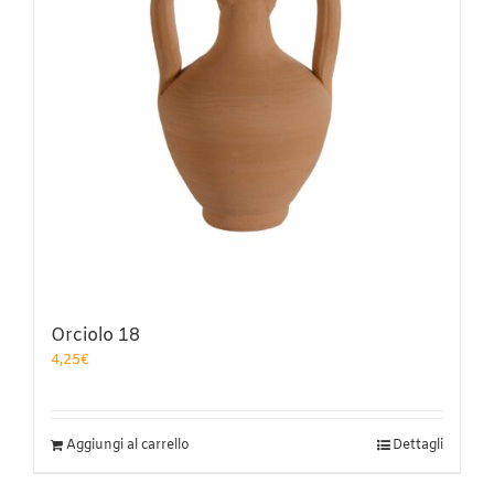
scelte
nella
pagina
del
prodotto
Orciolo 18
4,25
€
Aggiungi al carrello
Dettagli