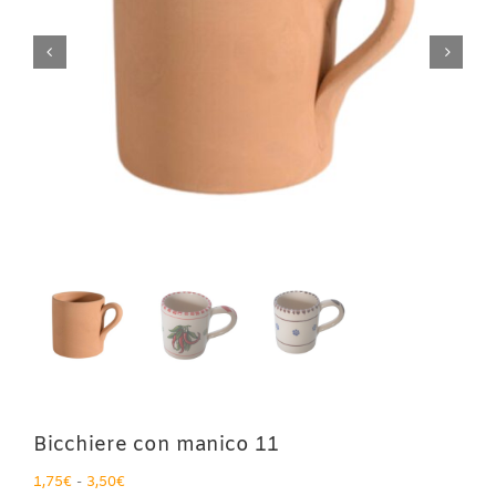
Bicchiere con manico 11
Fascia
1,75
€
-
3,50
€