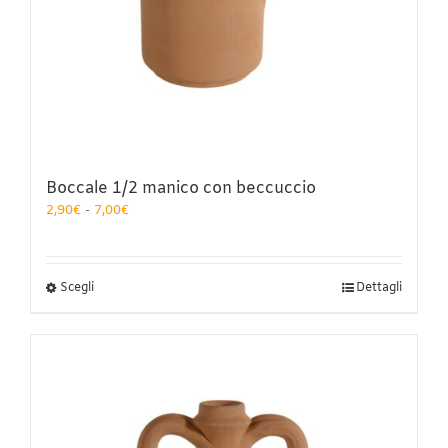
Boccale 1/2 manico con beccuccio
Fascia
2,90
€
-
7,00
€
di
prezzo:
da
2,90€
Questo
Scegli
Dettagli
a
prodotto
7,00€
ha
più
varianti.
Le
opzioni
possono
essere