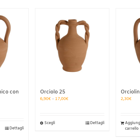
nico con
Orciolo 25
Orciolin
Fascia
6,90
€
-
17,00
€
2,30
€
di
prezzo:
da
6,90€
Questo
Scegli
Dettagli
Aggiungi
a
Dettagli
prodotto
carrello
17,00€
ha