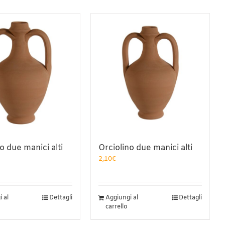
o due manici alti
Orciolino due manici alti
2,10
€
 al
Dettagli
Aggiungi al
Dettagli
carrello