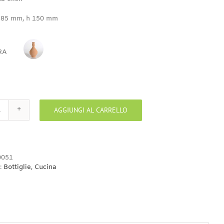
 85 mm, h 150 mm
RA
BISCOTTO
AGGIUNGI AL CARRELLO
Bottiglietta
elisir
quantità
051
:
Bottiglie
,
Cucina