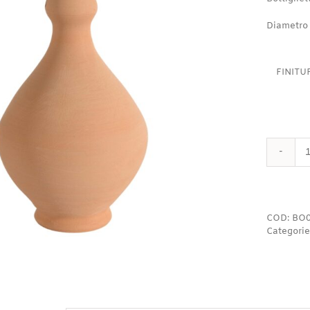
Diametro
FINITU
COD:
BO0
Categorie