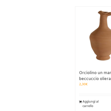
Orciolino un ma
beccuccio oliera
2,30
€
Aggiungi al
carrello