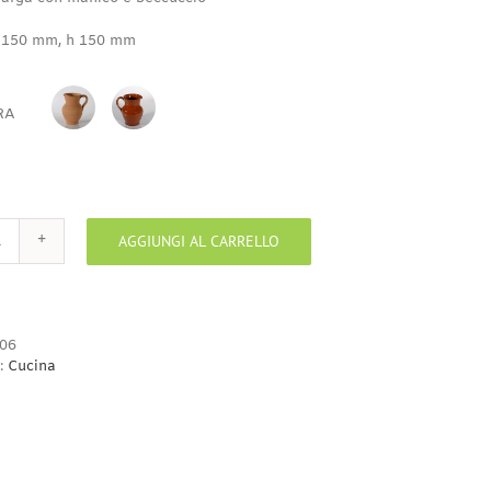
4,60€
a
 150 mm, h 150 mm
11,00€
RA
BISCOTTO
MIELE
AGGIUNGI AL CARRELLO
Brocca
1
larga
quantità
06
:
Cucina