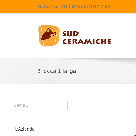
Salta
Tel. 0984 524 044
|
info@sudceramiche.it
al
contenuto
Brocca 1 larga
L’Azienda