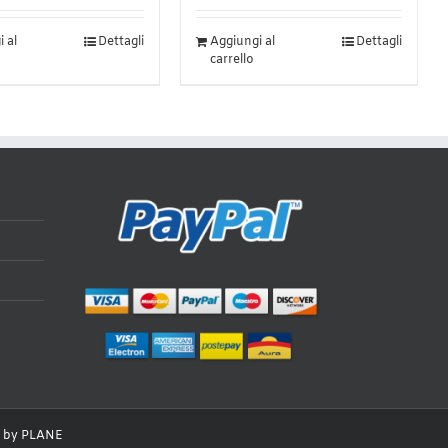
 al
Dettagli
Aggiungi al
Dettagli
carrello
a
o by
PLANE