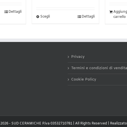
di
prezzo:
Dettagli
Aggiungi
da
Questo
Scegli
Dettagli
carrello
1,75€
prodotto
a
ha
4,20€
più
varianti.
Le
opzioni
possono
Privacy
essere
scelte
Termini e condizioni di vendit
nella
pagina
Cookie Policy
del
prodotto
2026 - SUD CERAMICHE P.iva 03532710781 | All Rights Reserved | Realizzat