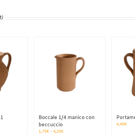
ti
 1
Boccale 1/4 manico con
Portame
beccuccio
4,40
€
Fascia
1,75
€
-
4,20
€