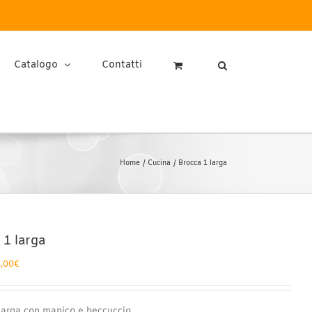
Catalogo
Contatti
Home
Cucina
Brocca 1 larga
 1 larga
Fascia
,00
€
di
prezzo:
da
larga con manico e beccuccio