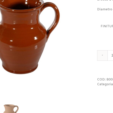
Diametro
FINITU
COD:
B00
Categoria