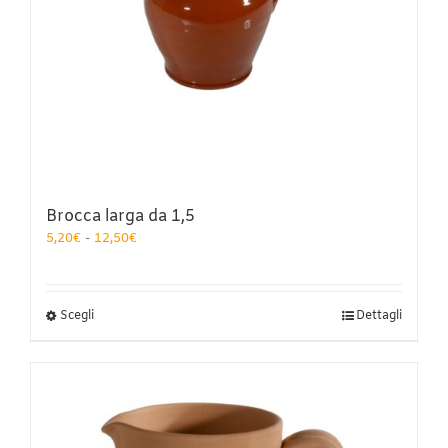
Brocca larga da 1,5
Fascia
5,20
€
-
12,50
€
di
prezzo:
da
5,20€
Questo
Scegli
Dettagli
a
prodotto
12,50€
ha
più
varianti.
Le
opzioni