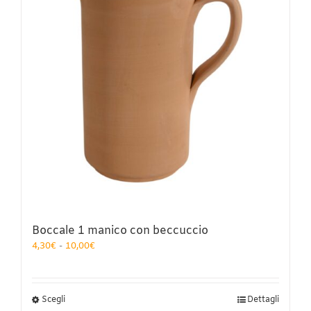
possono
essere
scelte
nella
pagina
del
prodotto
Boccale 1 manico con beccuccio
Fascia
4,30
€
-
10,00
€
di
prezzo:
da
4,30€
Questo
Scegli
Dettagli