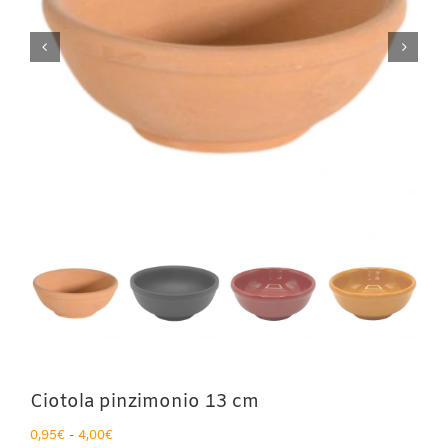
Ciotola pinzimonio 13 cm
Fascia
0,95
€
-
4,00
€