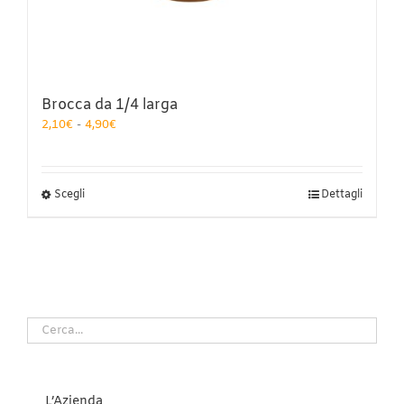
Brocca da 1/4 larga
Fascia
2,10
€
-
4,90
€
di
prezzo:
da
2,10€
Questo
Scegli
Dettagli
a
prodotto
4,90€
ha
più
varianti.
Le
opzioni
possono
essere
scelte
nella
pagina
del
L’Azienda