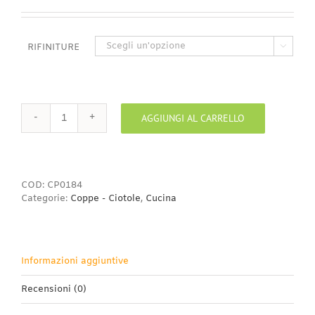
di
prezzo:
da
0,95€
RIFINITURE

a
4,00€
AGGIUNGI AL CARRELLO
Ciotola
pinzimonio
13
cm
quantità
COD:
CP0184
Categorie:
Coppe - Ciotole
,
Cucina
Informazioni aggiuntive
Recensioni (0)