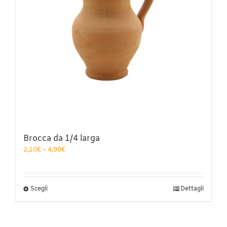
pagina
del
prodotto
Brocca da 1/4 larga
Fascia
2,10
€
-
4,90
€
di
prezzo:
da
2,10€
Questo
Scegli
Dettagli
a
prodotto
4,90€
ha
più