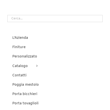
varianti.
Le
opzioni
possono
essere
scelte
nella
pagina
del
L’Azienda
prodotto
Finiture
Personalizzato
Catalogo
Contatti
Poggia mestolo
Porta bicchieri
Porta tovaglioli