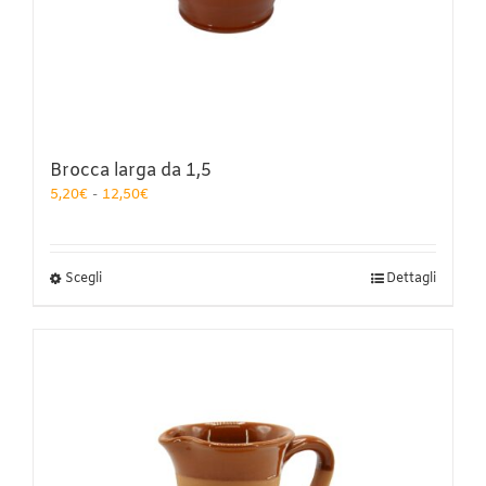
Brocca larga da 1,5
Fascia
5,20
€
-
12,50
€
di
prezzo:
da
5,20€
Questo
Scegli
Dettagli
a
prodotto
12,50€
ha
più
varianti.
Le
opzioni
possono
essere
scelte
nella