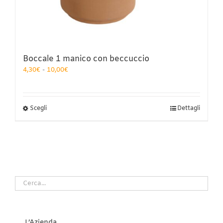
Boccale 1 manico con beccuccio
Fascia
4,30
€
-
10,00
€
di
prezzo:
da
4,30€
Questo
Scegli
Dettagli
a
prodotto
10,00€
ha
più
varianti.
Le
opzioni
possono
essere
scelte
nella
pagina
del
L’Azienda