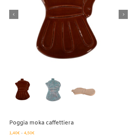
Poggia moka caffettiera
Fascia
1,40
€
-
4,50
€