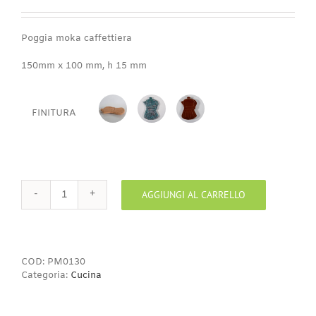
di
prezzo:
da
Poggia moka caffettiera
1,40€
a
150mm x 100 mm, h 15 mm
4,50€
FINITURA
BISCOTTO
ACQUA
CIOCCOLATO
SMERALDO
AGGIUNGI AL CARRELLO
Poggia
moka
caffettiera
quantità
COD:
PM0130
Categoria:
Cucina