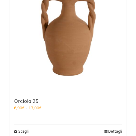
Orciolo 25
Fascia
6,90
€
-
17,00
€
di
prezzo:
da
6,90€
Questo
Scegli
Dettagli