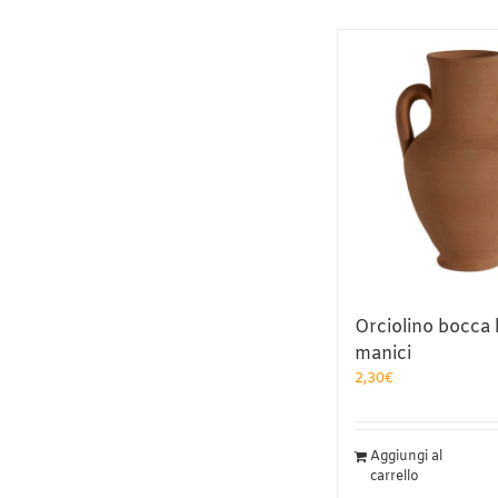
Orciolino bocca 
manici
2,30
€
Aggiungi al
carrello