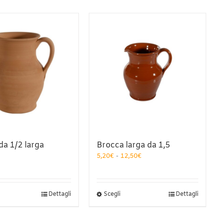
da 1/2 larga
Brocca larga da 1,5
Fascia
5,20
€
-
12,50
€
di
prezzo:
da
5,20€
uesto
Questo
Dettagli
Scegli
Dettagli
a
odotto
prodotto
12,50€
a
ha