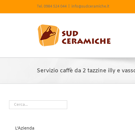
Salta
Tel. 0984 524 044
|
info@sudceramiche.it
al
contenuto
Servizio caffè da 2 tazzine illy e vass
L’Azienda