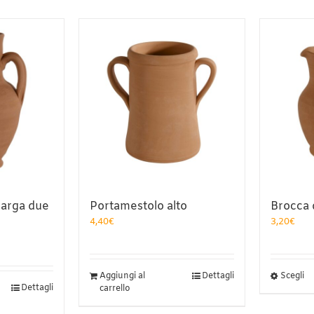
larga due
Portamestolo alto
Brocca 
4,40
€
3,20
€
Q
Aggiungi al
Dettagli
Scegli
Dettagli
carrello
pr
h