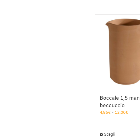
Boccale 1,5 man
beccuccio
Fasci
4,85
€
-
12,00
€
di
prezz
da
Questo
Scegli
4,85€