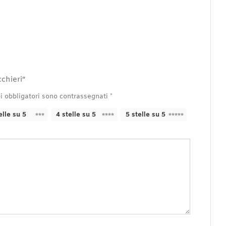
chieri”
i obbligatori sono contrassegnati
*
elle su 5
4 stelle su 5
5 stelle su 5