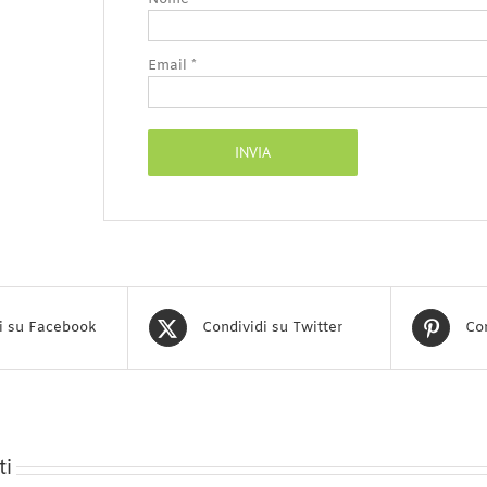
Email
*
i su Facebook
Condividi su Twitter
Con
ti