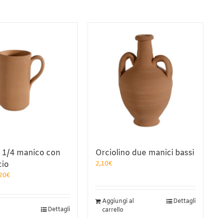
 1/4 manico con
Orciolino due manici bassi
cio
2,10
€
Fascia
20
€
di
prezzo:
Aggiungi al
Dettagli
da
uesto
Dettagli
carrello
1,75€