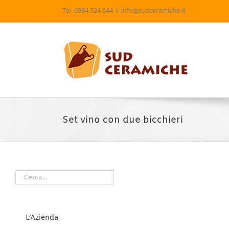
Salta
Tel. 0984 524 044
|
info@sudceramiche.it
al
contenuto
Set vino con due bicchieri
L’Azienda