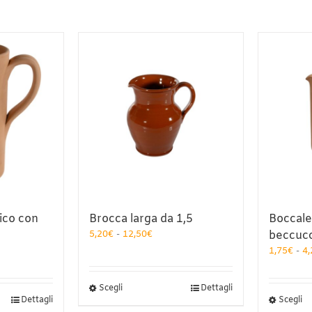
ico con
Brocca larga da 1,5
Boccale
Fascia
5,20
€
-
12,50
€
beccuc
di
a
1,75
€
-
4,
prezzo:
da
o:
5,20€
Questo
Scegli
Dettagli
a
Q
Dettagli
Scegli
prodotto