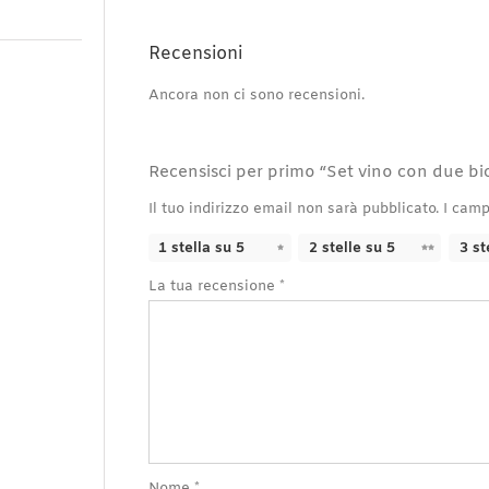
Recensioni
Ancora non ci sono recensioni.
Recensisci per primo “Set vino con due bic
Il tuo indirizzo email non sarà pubblicato.
I camp
1 stella su 5
2 stelle su 5
3 st
La tua recensione
*
Nome
*