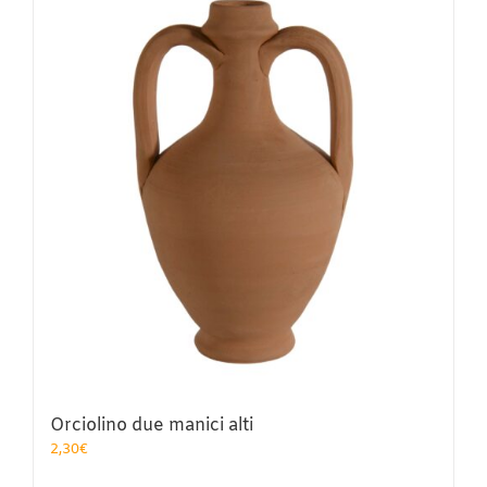
varianti.
Le
opzioni
possono
essere
scelte
nella
pagina
del
prodotto
Orciolino due manici alti
2,30
€