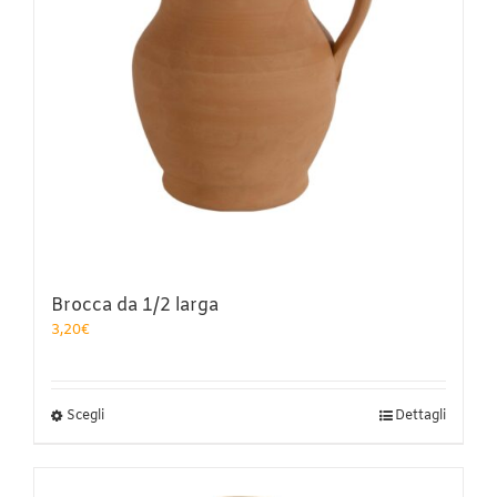
Brocca da 1/2 larga
3,20
€
Questo
Scegli
Dettagli
prodotto
ha
più