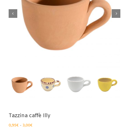
Tazzina caffè Illy
Fascia
0,95
€
-
3,00
€