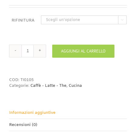
di
prezzo:
da
0,95€
RIFINITURA

a
3,00€
AGGIUNGI AL CARRELLO
Tazzina
caffè
Illy
quantità
COD:
TI0105
Categorie:
Caffè - Latte - The
,
Cucina
Informazioni aggiuntive
Recensioni (0)