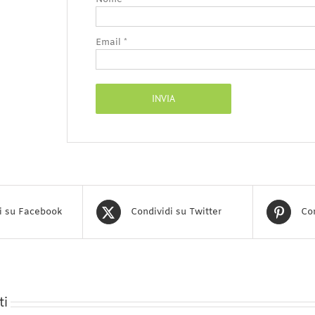
Email
*
i su Facebook
Condividi su Twitter
Con
ti