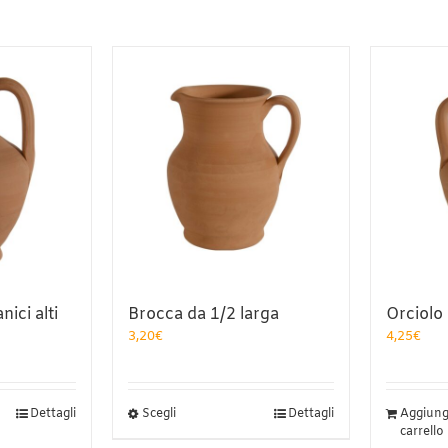
ici alti
Brocca da 1/2 larga
Orciolo
3,20
€
4,25
€
Questo
Dettagli
Scegli
Dettagli
Aggiungi
prodotto
carrello