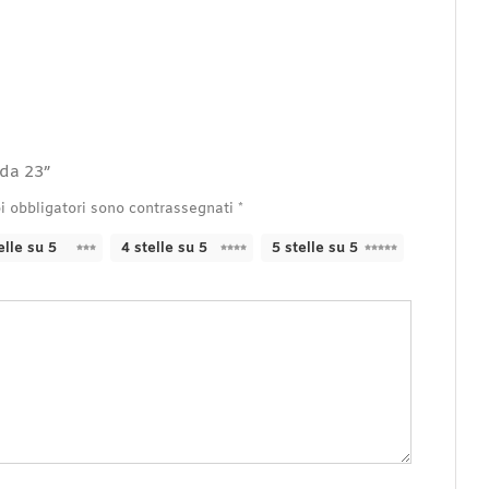
 da 23”
i obbligatori sono contrassegnati
*
elle su 5
4 stelle su 5
5 stelle su 5