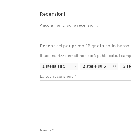
Recensioni
Ancora non ci sono recensioni.
Recensisci per primo “Pignata collo basso
Il tuo indirizzo email non sarà pubblicato.
I camp
1 stella su 5
2 stelle su 5
3 st
La tua recensione
*
Nome
*