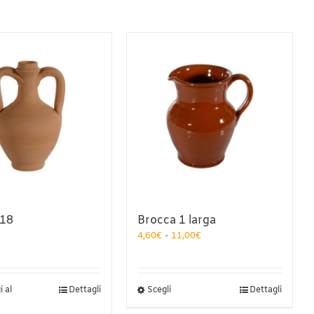
 18
Brocca 1 larga
Fascia
4,60
€
-
11,00
€
di
prezzo:
da
4,60€
Questo
 al
Dettagli
Scegli
Dettagli
a
prodotto