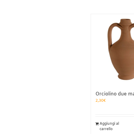
Orciolino due man
2,30
€
Aggiungi al
carrello