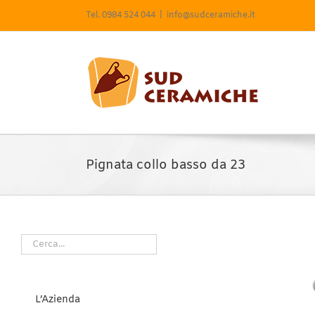
Salta
Tel. 0984 524 044
|
info@sudceramiche.it
al
contenuto
Pignata collo basso da 23
L’Azienda